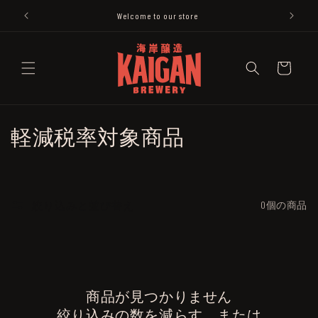
コンテ
ンツに
Welcome to our store
進む
カ
ー
ト
コ
軽減税率対象商品
レ
ク
絞り込みと並び替え
0個の商品
シ
ョ
ン
商品が見つかりません
:
絞り込みの数を減らす、または